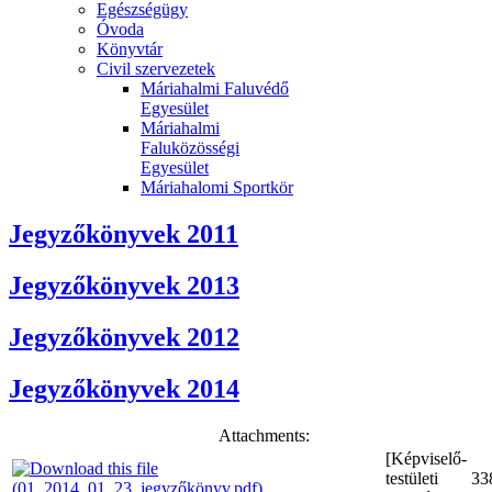
Egészségügy
Óvoda
Könyvtár
Civil szervezetek
Máriahalmi Faluvédő
Egyesület
Máriahalmi
Faluközösségi
Egyesület
Máriahalomi Sportkör
Jegyzőkönyvek 2011
Jegyzőkönyvek 2013
Jegyzőkönyvek 2012
Jegyzőkönyvek 2014
Attachments:
[Képviselő-
testületi
33