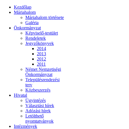
Kezdőlap
Máriahalom
Máriahalom története
Galéria
Önkormányzat
Képviselő-testület
Rendeletek
Jegyzőkönyvek
2014
2013
2012
2011
Német Nemzetiségi
Önkormányzat
Településrendezési
terv
Közbeszerzés
Hivatal
Ügyintézés
Választási hírek
Adózási hírek
Letölthető
nyomtatványok
Intézmények